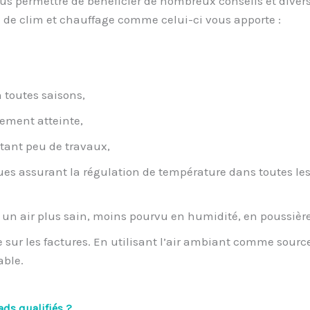
ous permettre de bénéficier de nombreux conseils et dive
l de clim et chauffage comme celui-ci vous apporte :
 toutes saisons,
ement atteinte,
itant peu de travaux,
es assurant la régulation de température dans toutes les
 un air plus sain, moins pourvu en humidité, en poussières
sur les factures. En utilisant l’air ambiant comme source 
able.
ds qualifiés ?