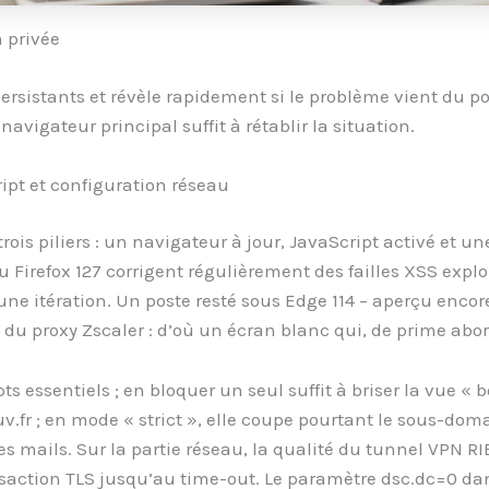
n privée
rsistants et révèle rapidement si le problème vient du pos
avigateur principal suffit à rétablir la situation.
ipt et configuration réseau
rois piliers : un navigateur à jour, JavaScript activé et u
u Firefox 127 corrigent régulièrement des failles XSS explo
e itération. Un poste resté sous Edge 114 – aperçu encor
 proxy Zscaler : d’où un écran blanc qui, de prime abor
s essentiels ; en bloquer un seul suffit à briser la vue « 
uv.fr ; en mode « strict », elle coupe pourtant le sous-do
es mails. Sur la partie réseau, la qualité du tunnel VPN RI
saction TLS jusqu’au time-out. Le paramètre dsc.dc=0 dan