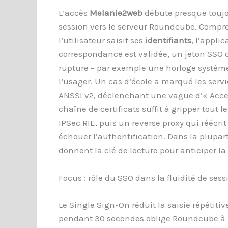
L’accès
Melanie2web
débute presque toujou
session vers le serveur Roundcube. Compren
l’utilisateur saisit ses
identifiants
, l’appli
correspondance est validée, un jeton SSO 
rupture – par exemple une horloge système d
l’usager. Un cas d’école a marqué les servi
ANSSI v2, déclenchant une vague d’« Access
chaîne de certificats suffit à gripper tout 
IPSec RIE, puis un reverse proxy qui réécri
échouer l’authentification. Dans la plupar
donnent la clé de lecture pour anticiper l
Focus : rôle du SSO dans la fluidité de sess
Le Single Sign-On réduit la saisie répétiti
pendant 30 secondes oblige Roundcube à re