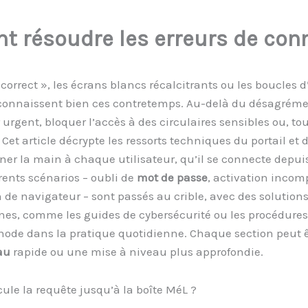
 résoudre les erreurs de con
correct », les écrans blancs récalcitrants ou les boucles d
onnaissent bien ces contretemps. Au-delà du désagrém
 urgent, bloquer l’accès à des circulaires sensibles ou, to
et article décrypte les ressorts techniques du portail et d
nner la main à chaque utilisateur, qu’il se connecte depui
érents scénarios – oubli de
mot de passe
, activation incom
de navigateur – sont passés au crible, avec des solutions
rnes, comme les guides de cybersécurité ou les procédures
thode dans la pratique quotidienne. Chaque section pe
au
rapide ou une mise à niveau plus approfondie.
ule la requête jusqu’à la boîte MéL ?