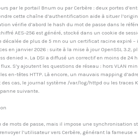
rs par le portail Bnum ou par Cerbère : deux portes d’entr
dre cette chaîne d’authentification aide à situer l’origi
cation vérifie d’abord le hash du mot de passe dans le référe
chiffré AES-256 est généré, stocké dans un cookie de ses
écalée de plus de 5 mn ou un certificat racine expiré – in
ces en janvier 2026 : suite à la mise à jour OpenSSL 3.2, p
 denied ». La DSI a diffusé un correctif en moins de 24 h
le flux. S’y ajoutent les questions de réseau : hors VLAN min
t les en-têtes HTTP. Là encore, un mauvais mapping d’adress
t des cas, le journal système /var/log/httpd ou les traces
a panne suivante.
ion
ve de mots de passe, mais il impose une synchronisation st
nvoyer l’utilisateur vers Cerbère, générant la fameuse « 