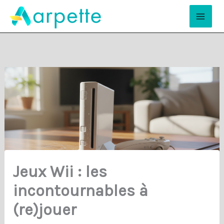
Aller
Mai
au
Men
contenu
Jeux Wii : les
incontournables à
(re)jouer